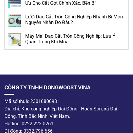
Ưu Cho Cắt Gọt Chính Xác, Bền Bỉ
Lưỡi Dao Cắt Tròn Công Nghiệp Nhanh Bị Mòn
Nguyên Nhân Do Đâu?
Máy Mài Dao Cắt Tròn Công Nghiệp: Lưu Ý
Quan Trọng Khi Mua
CÔNG TY TNHH DONGWOOST VINA
Mã số thuế: 2301080098
Địa chỉ: Khu công nghiệp Đại Đồng - Hoàn Sơn, xã Đại
Đồng, Tỉnh Bắc Ninh, Việt Nam.
Hotline: 0222.222.0261
Di động: 0332.796.656