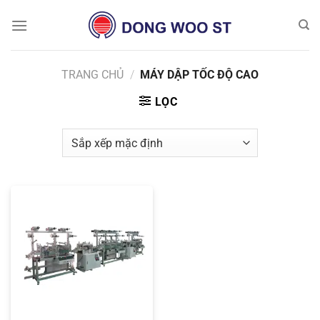
Chuyển
đến
nội
dung
TRANG CHỦ
/
MÁY DẬP TỐC ĐỘ CAO
LỌC