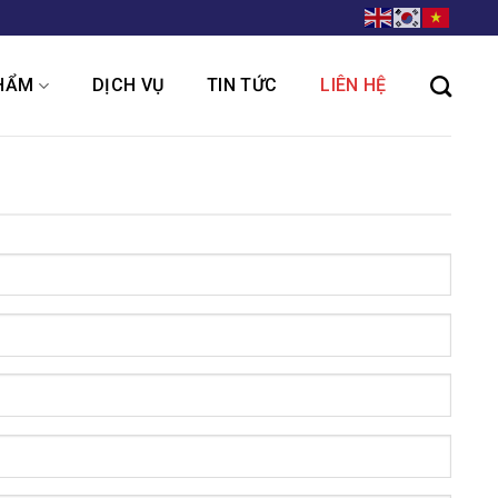
HẨM
DỊCH VỤ
TIN TỨC
LIÊN HỆ