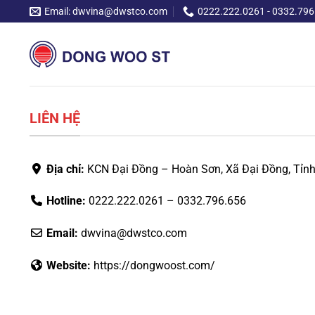
Chuyển
Email: dwvina@dwstco.com
0222.222.0261 - 0332.796
đến
nội
dung
LIÊN HỆ
Địa chỉ:
KCN Đại Đồng – Hoàn Sơn, Xã Đại Đồng, Tỉnh
Hotline:
0222.222.0261 – 0332.796.656
Email:
dwvina@dwstco.com
Website:
https://dongwoost.com/