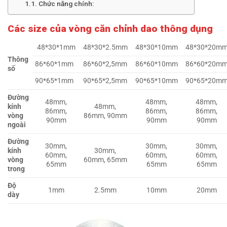
Chức năng chính:
Các size của vòng căn chỉnh dao thông dụng
48*30*1mm
48*30*2.5mm
48*30*10mm
48*30*20m
Thông
86*60*1mm
86*60*2,5mm
86*60*10mm
86*60*20m
số
90*65*1mm
90*65*2,5mm
90*65*10mm
90*65*20m
Đường
48mm,
48mm,
48mm,
kính
48mm,
86mm,
86mm,
86mm,
vòng
86mm, 90mm
90mm
90mm
90mm
ngoài
Đường
30mm,
30mm,
30mm,
kính
30mm,
60mm,
60mm,
60mm,
vòng
60mm, 65mm
65mm
65mm
65mm
trong
Độ
1mm
2.5mm
10mm
20mm
dày