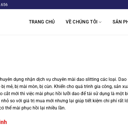
.656
TRANG CHỦ
VỀ CHÚNG TÔI
SẢN P
ên dụng nhận dịch vụ chuyên mài dao slitting các loại. Dao 
 bị mẻ, bị mài mòn, bị cùn. Khiến cho quá trình gia công, sản xu
ao cắt mới thì việc mài phục hồi lưỡi dao để tái sử dụng là một 
nhỏ so với giá trị mua mới nhưng lại giúp tiết kiệm chi phí rất l
 thể mài phục hồi lại nhiều lần.
inh