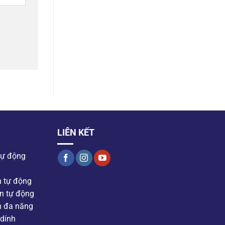
LIÊN KẾT
tự động
n tự động
n tự động
n đa năng
dính