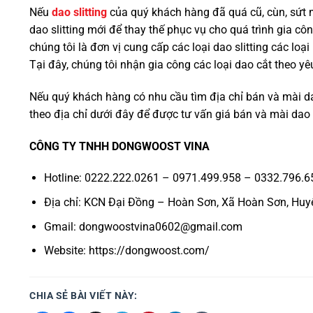
Nếu
dao slitting
của quý khách hàng đã quá cũ, cùn, sứt 
dao slitting mới để thay thế phục vụ cho quá trình gia c
chúng tôi là đơn vị cung cấp các loại dao slitting các lo
Tại đây, chúng tôi nhận gia công các loại dao cắt theo y
Nếu quý khách hàng có nhu cầu tìm địa chỉ bán và mài dao s
theo địa chỉ dưới đây để được tư vấn giá bán và mài dao sl
CÔNG TY TNHH DONGWOOST VINA
Hotline: 0222.222.0261 – 0971.499.958 – 0332.796.6
Địa chỉ: KCN Đại Đồng – Hoàn Sơn, Xã Hoàn Sơn, Huyệ
Gmail:
dongwoostvina0602@gmail.com
Website: https://dongwoost.com/
CHIA SẺ BÀI VIẾT NÀY: