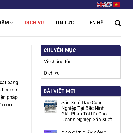
HẨM
DỊCH VỤ
TIN TỨC
LIÊN HỆ
CHUYÊN MỤC
Về chúng tôi
Dịch vụ
cắt băng
ất bị kém
BÀI VIẾT MỚI
biện pháp
Sản Xuất Dao Công
ớn cho
Nghiệp Tại Bắc Ninh –
Giải Pháp Tối Ưu Cho
Doanh Nghiệp Sản Xuất