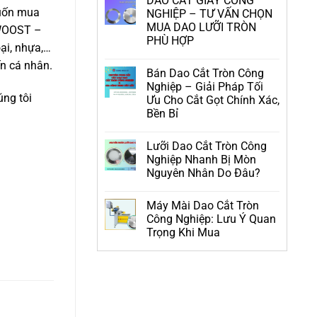
DAO CẮT GIẤY CÔNG
muốn mua
NGHIỆP – TƯ VẤN CHỌN
MUA DAO LƯỠI TRÒN
NGWOOST –
PHÙ HỢP
oại, nhựa,…
ến cá nhân.
Bán Dao Cắt Tròn Công
Nghiệp – Giải Pháp Tối
úng tôi
Ưu Cho Cắt Gọt Chính Xác,
Bền Bỉ
Lưỡi Dao Cắt Tròn Công
Nghiệp Nhanh Bị Mòn
Nguyên Nhân Do Đâu?
Máy Mài Dao Cắt Tròn
Công Nghiệp: Lưu Ý Quan
Trọng Khi Mua