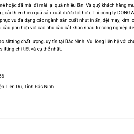
mẻ hoặc đã mài đi mài lại quá nhiều lần. Và quý khách hàng 
ông, cải thiện hiệu quả sản xuất được tốt hơn. Thì công ty DO
ại phục vụ đa dạng các ngành sản xuất như: in ấn, dệt may, kim l
êu cầu phù hợp với các nhu cầu cắt khác nhau từ công nghiệp đ
litting chất lượng, uy tín tại Bắc Ninh. Vui lòng liên hệ với ch
itting chi tiết và cụ thể nhất.
56
n Tiên Du, Tỉnh Bắc Ninh