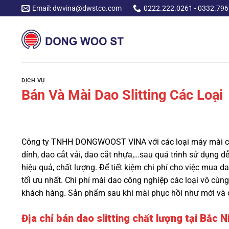
Chuyển
Email: dwvina@dwstco.com
0222.222.0261 - 0332.796
đến
nội
dung
DỊCH VỤ
Bán Và Mài Dao Slitting Các Loại
Công ty TNHH DONGWOOST VINA với các loại máy mài chuy
dính, dao cắt vải, dao cắt nhựa,…sau quá trình sử dụng dễ
hiệu quả, chất lượng. Để tiết kiệm chi phí cho việc mua d
tối ưu nhất. Chi phí mài dao công nghiệp các loại vô cùng 
khách hàng. Sản phẩm sau khi mài phục hồi như mới và có
Địa chỉ bán dao slitting chất lượng tại Bắc N