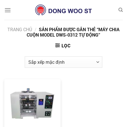
Chuyển
đến
nội
dung
TRANG CHỦ
/
SẢN PHẨM ĐƯỢC GẮN THẺ “MÁY CHIA
CUỘN MODEL DWS-0312 TỰ ĐỘNG”
LỌC