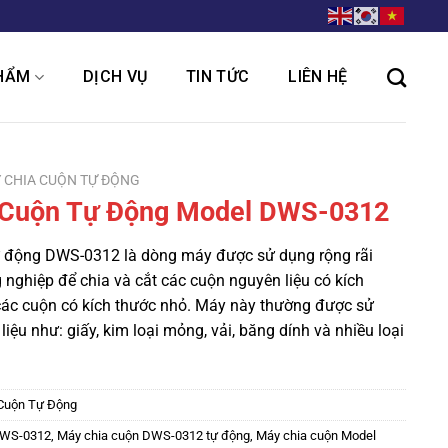
HẨM
DỊCH VỤ
TIN TỨC
LIÊN HỆ
 CHIA CUỘN TỰ ĐỘNG
 Cuộn Tự Động Model DWS-0312
ự động DWS-0312 là dòng máy được sử dụng rộng rãi
 nghiệp để chia và cắt các cuộn nguyên liệu có kích
các cuộn có kích thước nhỏ. Máy này thường được sử
liệu như: giấy, kim loại mỏng, vải, băng dính và nhiều loại
Cuộn Tự Động
DWS-0312
,
Máy chia cuộn DWS-0312 tự động
,
Máy chia cuộn Model