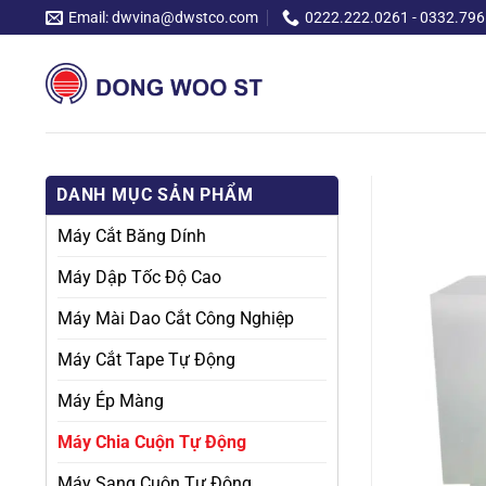
Chuyển
Email: dwvina@dwstco.com
0222.222.0261 - 0332.796
đến
nội
dung
DANH MỤC SẢN PHẨM
Máy Cắt Băng Dính
Máy Dập Tốc Độ Cao
Máy Mài Dao Cắt Công Nghiệp
Máy Cắt Tape Tự Động
Máy Ép Màng
Máy Chia Cuộn Tự Động
Máy Sang Cuộn Tự Động