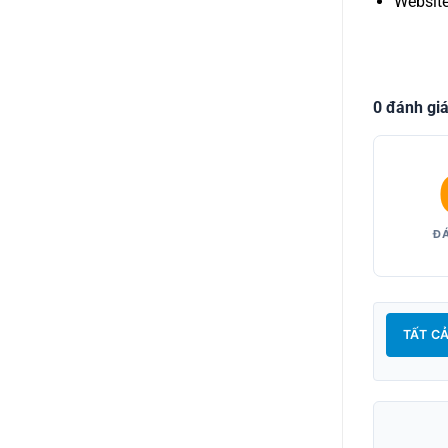
Website
0 đánh gi
ĐÁ
TẤT C