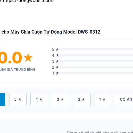
: https://dongwoost.com/
á cho Máy Chia Cuộn Tự Động Model DWS-0312
5 ★
0.0
★
4 ★
3 ★
2 ★
NH GIÁ TRUNG BÌNH
1 ★
Ả
5 ★
4 ★
3 ★
2 ★
1 ★
CÓ ẢN
Chưa có đánh giá nào phù hợp với