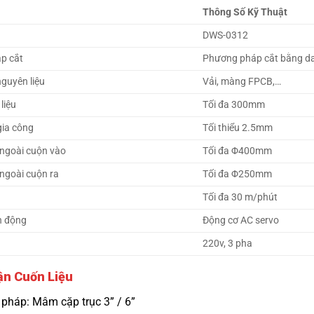
Thông Số Kỹ Thuật
DWS-0312
p cắt
Phương pháp cắt bằng da
nguyên liệu
Vải, màng FPCB,…
liệu
Tối đa 300mm
gia công
Tối thiểu 2.5mm
ngoài cuộn vào
Tối đa Φ400mm
ngoài cuộn ra
Tối đa Φ250mm
Tối đa 30 m/phút
n động
Động cơ AC servo
220v, 3 pha
ận Cuốn Liệu
pháp: Mâm cặp trục 3” / 6”