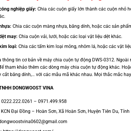
ông nghiệp giấy:
Chia các cuộn giấy lớn thành các cuộn nhỏ hơ
ác.
nhựa:
Chia các cuộn màng nhựa, băng dính, hoặc các sản phẩ
dệt may:
Chia cuộn vải, lưới, hoặc các loại vật liệu dệt khác.
im loại:
Chia các tấm kim loại mỏng, nhôm lá, hoặc các vật liệu
à thông tin cơ bản về máy chia cuộn tự động DWS-0312. Ngoài r
 để tham khảo thêm các dòng máy chia cuộn tự động khác. Hoặ
cắt băng dính,… với các mẫu mã khác nhau. Mọi thắc mắc hay góp
 TNHH DONGWOOST VINA
: 0222.222.0261 – 0971.499.958
: KCN Đại Đồng – Hoàn Sơn, Xã Hoàn Sơn, Huyện Tiên Du, Tỉnh
dongwoostvina0602@gmail.com