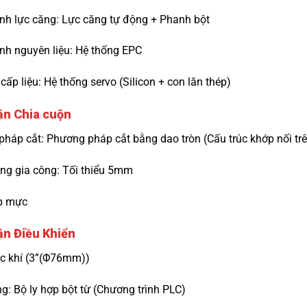
ỉnh lực căng: Lực căng tự động + Phanh bột
ỉnh nguyên liệu: Hệ thống EPC
cấp liệu: Hệ thống servo (Silicon + con lăn thép)
ận Chia cuộn
háp cắt: Phương pháp cắt bằng dao tròn (Cấu trúc khớp nối trê
ộng gia công: Tối thiểu 5mm
ộp mực
ận Điều Khiển
ục khí (3”(Φ76mm))
g: Bộ ly hợp bột từ (Chương trình PLC)