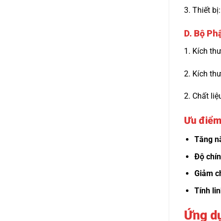
3. Thiết b
D. Bộ P
1. Kích th
2. Kích th
2. Chất liệ
Ưu điểm
Tăng n
Độ chín
Giảm ch
Tính li
Ứng d