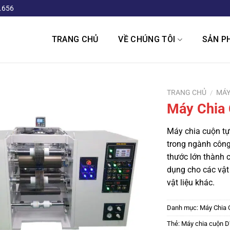
.656
TRANG CHỦ
VỀ CHÚNG TÔI
SẢN P
TRANG CHỦ
/
MÁY
Máy Chia
Máy chia cuộn t
trong ngành công
thước lớn thành 
dụng cho các vật 
vật liệu khác.
Danh mục:
Máy Chia 
Thẻ:
Máy chia cuộn 