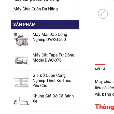
Máy Chia Cuộn Đa Năng
SẢN PHẨM
Máy Mài Dao Công
Nghiệp DWKG-500
Máy Cắt Tape Tự Động
Model DWC-376
MÔ TẢ
Giá Đỡ Cuộn Công
Nghiệp Thiết Kế Theo
Máy chia 
Yêu Cầu
liệu có kí
vải, băng d
Khung Giá Đỡ Có Bánh
Xe
Thông