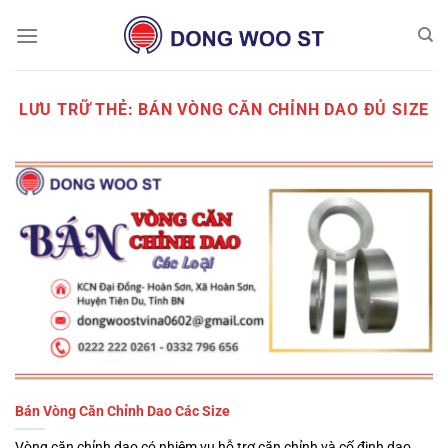
Chuyển
đến
nội
dung
LƯU TRỮ THẺ:
BÁN VÒNG CĂN CHỈNH DAO ĐỦ SIZE
Bán Vòng Căn Chỉnh Dao Các Size
Vòng căn chỉnh dao có nhiệm vụ hỗ trợ căn chỉnh và cố định dao