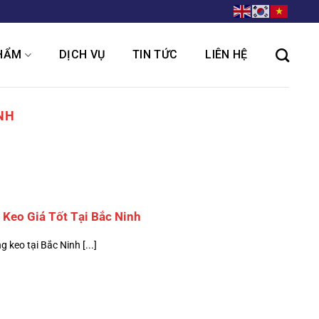
HẨM
DỊCH VỤ
TIN TỨC
LIÊN HỆ
NH
Keo Giá Tốt Tại Bắc Ninh
keo tại Bắc Ninh [...]