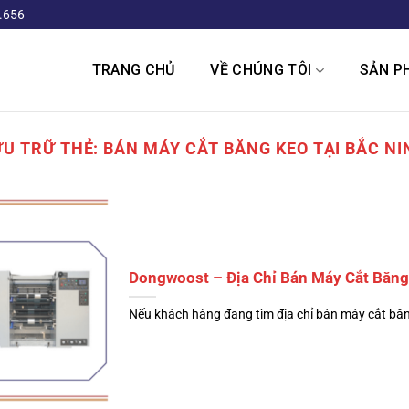
.656
TRANG CHỦ
VỀ CHÚNG TÔI
SẢN P
ƯU TRỮ THẺ:
BÁN MÁY CẮT BĂNG KEO TẠI BẮC NI
Dongwoost – Địa Chỉ Bán Máy Cắt Băng 
Nếu khách hàng đang tìm địa chỉ bán máy cắt băng 