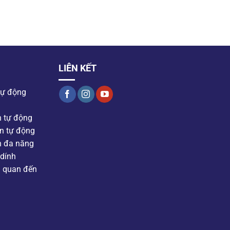
LIÊN KẾT
tự động
n tự động
n tự động
n đa năng
dính
n quan đến