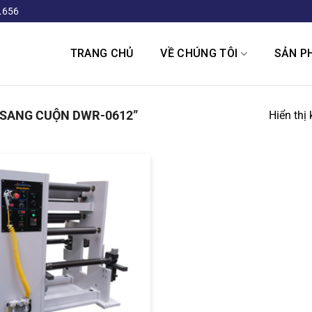
.656
TRANG CHỦ
VỀ CHÚNG TÔI
SẢN P
SANG CUỘN DWR-0612”
Hiển thị