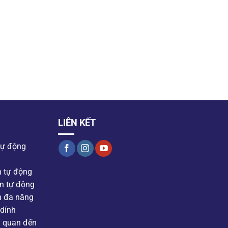
LIÊN KẾT
tự động
n tự động
n tự động
n đa năng
dính
n quan đến