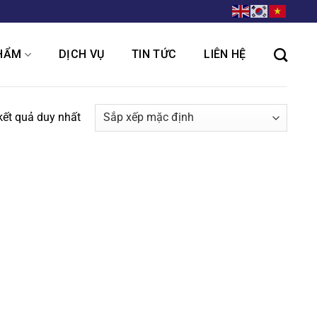
HẨM
DỊCH VỤ
TIN TỨC
LIÊN HỆ
 kết quả duy nhất