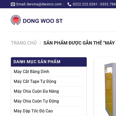
Chuyển
Email: dwvina@dwstco.com
0222.222.0261 - 0332.796
đến
nội
dung
TRANG CHỦ
/
SẢN PHẨM ĐƯỢC GẮN THẺ “MÁY 
DANH MỤC SẢN PHẨM
Máy Cắt Băng Dính
Máy Cắt Tape Tự Động
Máy Chia Cuộn Đa Năng
Máy Chia Cuộn Tự Động
Máy Dập Tốc Độ Cao