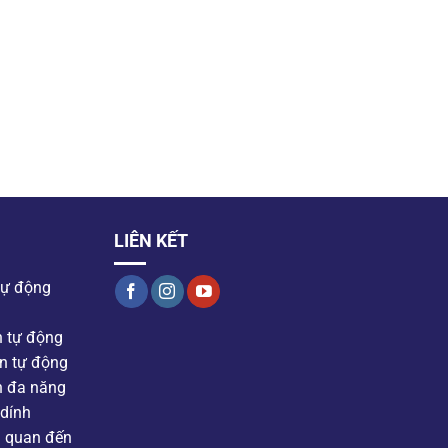
LIÊN KẾT
tự động
n tự động
n tự động
n đa năng
dính
n quan đến