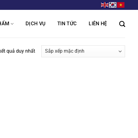
HẨM
DỊCH VỤ
TIN TỨC
LIÊN HỆ
 kết quả duy nhất