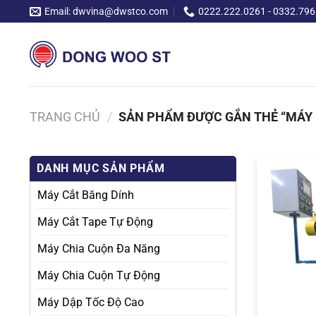
Chuyển
Email: dwvina@dwstco.com
0222.222.0261 - 0332.796
đến
nội
dung
TRANG CHỦ
/
SẢN PHẨM ĐƯỢC GẮN THẺ “MÁY 
DANH MỤC SẢN PHẨM
Máy Cắt Băng Dính
Máy Cắt Tape Tự Động
Máy Chia Cuộn Đa Năng
Máy Chia Cuộn Tự Động
Máy Dập Tốc Độ Cao