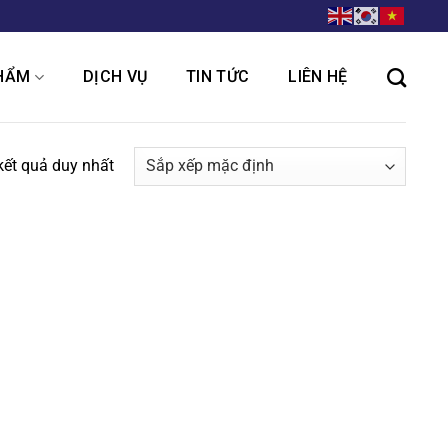
HẨM
DỊCH VỤ
TIN TỨC
LIÊN HỆ
 kết quả duy nhất