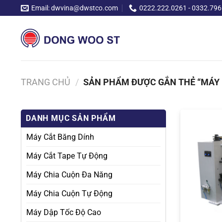
Chuyển
Email: dwvina@dwstco.com
0222.222.0261 - 0332.796
đến
nội
dung
TRANG CHỦ
/
SẢN PHẨM ĐƯỢC GẮN THẺ “MÁY 
DANH MỤC SẢN PHẨM
Máy Cắt Băng Dính
Máy Cắt Tape Tự Động
Máy Chia Cuộn Đa Năng
Máy Chia Cuộn Tự Động
Máy Dập Tốc Độ Cao