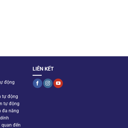
LIÊN KẾT
tự động
n tự động
n tự động
n đa năng
dính
n quan đến