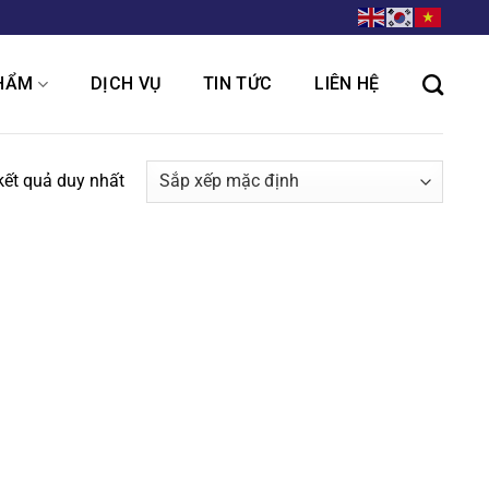
HẨM
DỊCH VỤ
TIN TỨC
LIÊN HỆ
 kết quả duy nhất