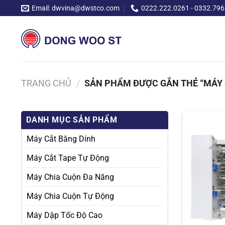
Chuyển
Email: dwvina@dwstco.com
0222.222.0261 - 0332.796
đến
nội
dung
TRANG CHỦ
/
SẢN PHẨM ĐƯỢC GẮN THẺ “MÁY 
DANH MỤC SẢN PHẨM
Máy Cắt Băng Dính
Máy Cắt Tape Tự Động
Máy Chia Cuộn Đa Năng
Máy Chia Cuộn Tự Động
Máy Dập Tốc Độ Cao