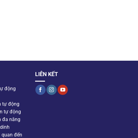
LIÊN KẾT
tự động
n tự động
n tự động
n đa năng
dính
n quan đến