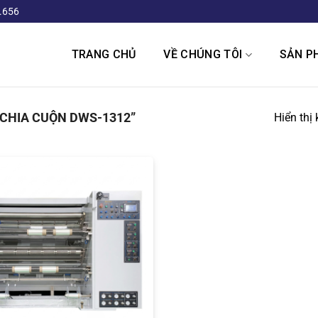
.656
TRANG CHỦ
VỀ CHÚNG TÔI
SẢN P
CHIA CUỘN DWS-1312”
Hiển thị