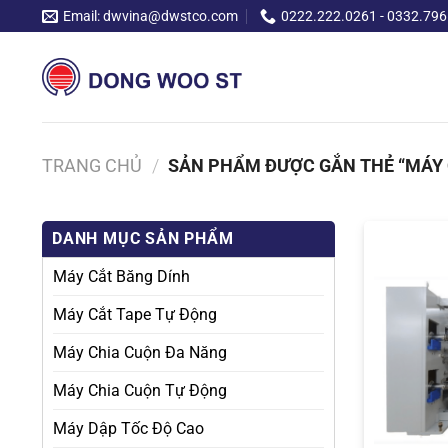
Chuyển
Email: dwvina@dwstco.com
0222.222.0261 - 0332.796
đến
nội
dung
TRANG CHỦ
/
SẢN PHẨM ĐƯỢC GẮN THẺ “MÁY 
DANH MỤC SẢN PHẨM
Máy Cắt Băng Dính
Máy Cắt Tape Tự Động
Máy Chia Cuộn Đa Năng
Máy Chia Cuộn Tự Động
Máy Dập Tốc Độ Cao