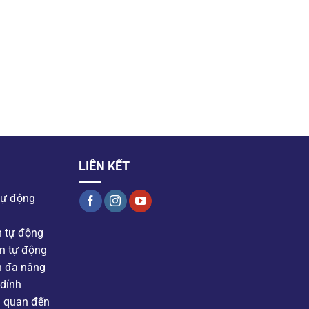
LIÊN KẾT
tự động
n tự động
n tự động
n đa năng
dính
n quan đến