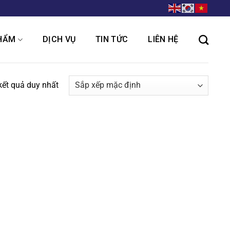
HẨM
DỊCH VỤ
TIN TỨC
LIÊN HỆ
 kết quả duy nhất