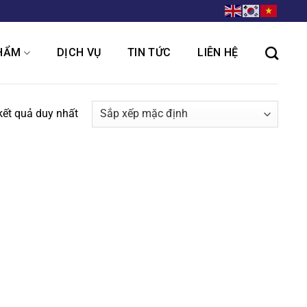
HẨM
DỊCH VỤ
TIN TỨC
LIÊN HỆ
 kết quả duy nhất