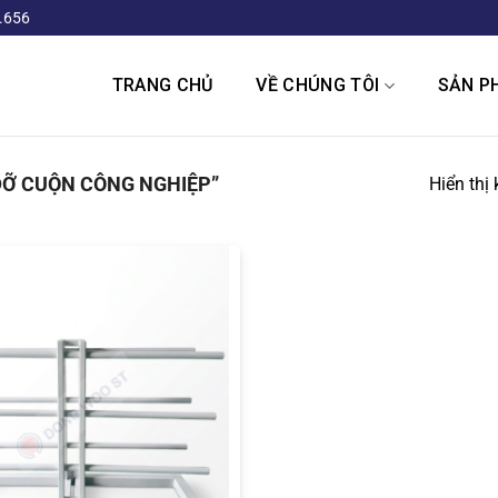
.656
TRANG CHỦ
VỀ CHÚNG TÔI
SẢN P
ĐỠ CUỘN CÔNG NGHIỆP”
Hiển thị