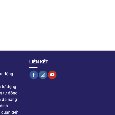
LIÊN KẾT
tự động
n tự động
n tự động
n đa năng
dính
n quan đến