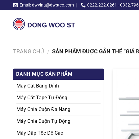
Chuyển
Email: dwvina@dwstco.com
0222.222.0261 - 0332.796
đến
nội
dung
TRANG CHỦ
/
SẢN PHẨM ĐƯỢC GẮN THẺ “GIÁ 
DANH MỤC SẢN PHẨM
Máy Cắt Băng Dính
Máy Cắt Tape Tự Động
Máy Chia Cuộn Đa Năng
Máy Chia Cuộn Tự Động
Máy Dập Tốc Độ Cao