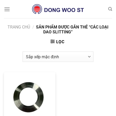
Chuyển
đến
nội
dung
TRANG CHỦ
/
SẢN PHẨM ĐƯỢC GẮN THẺ “CÁC LOẠI
DAO SLITTING”
LỌC