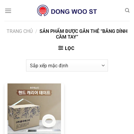
Chuyển
đến
nội
dung
TRANG CHỦ
/
SẢN PHẨM ĐƯỢC GẮN THẺ “BĂNG DÍNH
CẦM TAY”
LỌC