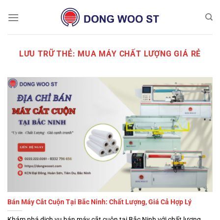
Chuyển
đến
nội
dung
LƯU TRỮ THẺ:
MUA MÁY CHẤT LƯỢNG GIÁ RẺ
Bán Máy Cắt Cuộn Tại Bắc Ninh: Chất Lượng, Giá Cả Hợp Lý
Khám phá dịch vụ bán máy cắt cuộn tại Bắc Ninh với chất lượng