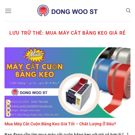
Chuyển
đến
nội
dung
LƯU TRỮ THẺ:
MUA MÁY CẮT BĂNG KEO GIÁ RẺ
Mua Máy Cắt Cuộn Băng Keo Giá Tốt – Chất Lượng Ở Đâu?
Bạn đang cần tìm mua máy cắt cuộn băng keo với giá cả hợp lý [...]