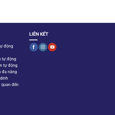
LIÊN KẾT
tự động
n tự động
n tự động
n đa năng
dính
n quan đến