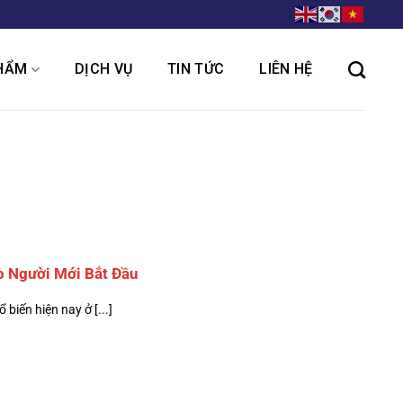
HẨM
DỊCH VỤ
TIN TỨC
LIÊN HỆ
 Người Mới Bắt Đầu
iến hiện nay ở [...]