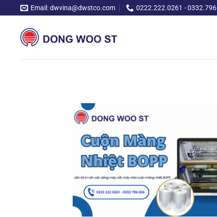
Chuyển
Email: dwvina@dwstco.com
0222.222.0261 - 0332.796
đến
nội
dung