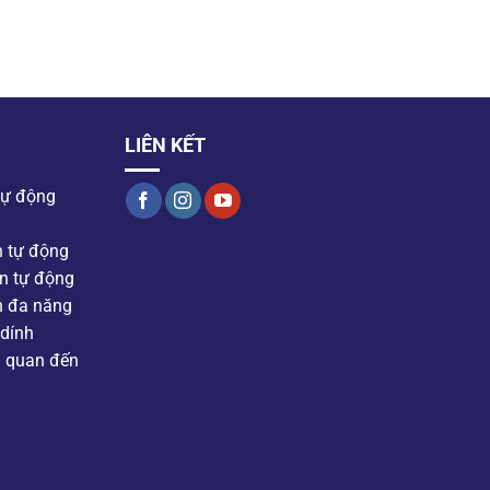
LIÊN KẾT
tự động
n tự động
n tự động
n đa năng
dính
n quan đến