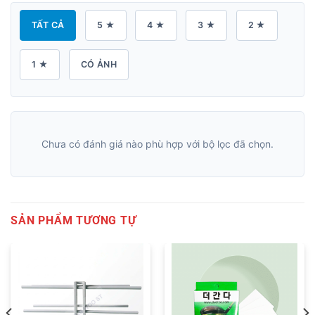
TẤT CẢ
5 ★
4 ★
3 ★
2 ★
1 ★
CÓ ẢNH
Chưa có đánh giá nào phù hợp với bộ lọc đã chọn.
SẢN PHẨM TƯƠNG TỰ