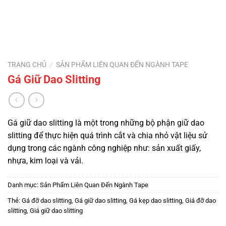
TRANG CHỦ
/
SẢN PHẨM LIÊN QUAN ĐẾN NGÀNH TAPE
Gá Giữ Dao Slitting
Gá giữ dao slitting là một trong những bộ phận giữ dao
slitting để thực hiện quá trình cắt và chia nhỏ vật liệu sử
dụng trong các ngành công nghiệp như: sản xuất giấy,
nhựa, kim loại và vải.
Danh mục:
Sản Phẩm Liên Quan Đến Ngành Tape
Thẻ:
Gá đỡ dao slitting
,
Gá giữ dao slitting
,
Gá kẹp dao slitting
,
Giá đỡ dao
slitting
,
Giá giữ dao slitting