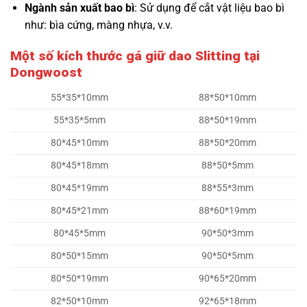
Ngành sản xuất bao bì
: Sử dụng để cắt vật liệu bao bì
như: bìa cứng, màng nhựa, v.v.
Một số kích thước gá giữ dao Slitting tại
Dongwoost
55*35*10mm
88*50*10mm
55*35*5mm
88*50*19mm
80*45*10mm
88*50*20mm
80*45*18mm
88*50*5mm
80*45*19mm
88*55*3mm
80*45*21mm
88*60*19mm
80*45*5mm
90*50*3mm
80*50*15mm
90*50*5mm
80*50*19mm
90*65*20mm
82*50*10mm
92*65*18mm